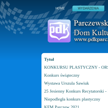
HOME
WYDARZENIA
Tytuł
KONKURSU PLASTYCZNY - OR
Konkurs świąteczny
Wystawa Urszula Sawiuk
25 Jesienny Konkurs Recytatorski -
Niepodległa konkurs plastyczny
KFM Parczew 2021