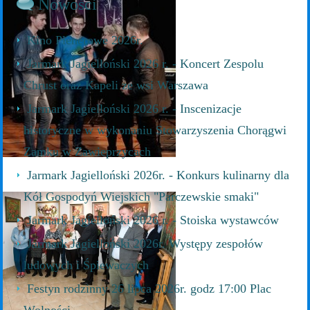
Nowości
Wirtualna wystawa
Kino Plenerowe 2026r.
Urszula Pietras
Jarmark Jagielloński 2026 r. - Koncert Zespolu
Chrust oraz Kapeli ze wsi Warszawa
Jarmark Jagielloński 2026 r. - Inscenizacje
historyczne w wykonaniu Stowarzyszenia Chorągwi
Zamku w Zawieprzycach
Wydarzenia 2017
Jarmark Jagielloński 2026r. - Konkurs kulinarny dla
Kulturalne Forum Młodzieży
Kół Gospodyń Wiejskich "Parczewskie smaki"
Jarmark Jagielloński 2026 r. - Stoiska wystawców
Jarmark Jagielloński 2026r. Występy zespołów
ludowych i Śpiewaczych
Festyn rodzinny 26 lipca 2026r. godz 17:00 Plac