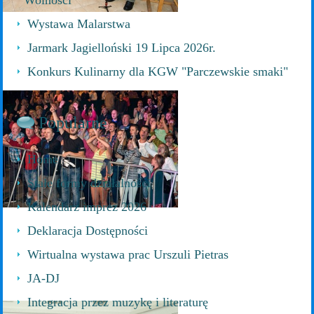
Wolności
Wydarzenia 2016
Wystawa Malarstwa
Jarmark Jagielloński 19 Lipca 2026r.
Konkurs Kulinarny dla KGW "Parczewskie smaki"
Popularne
Home
Stałe formy działalności
Kalendarz imprez 2026
Wydarzenia 2015
Dni Parczewa
Deklaracja Dostępności
Wirtualna wystawa prac Urszuli Pietras
JA-DJ
Integracja przez muzykę i literaturę