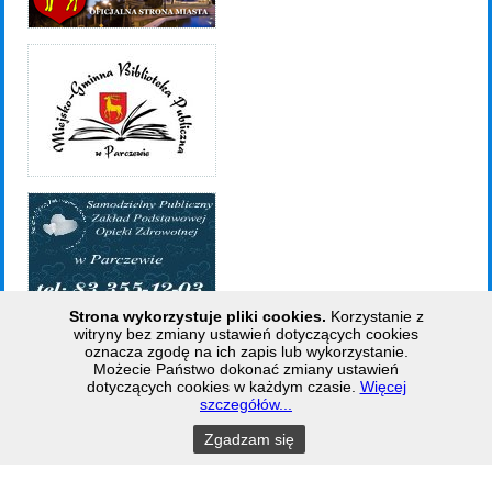
Strona wykorzystuje pliki cookies.
Korzystanie z
witryny bez zmiany ustawień dotyczących cookies
Parczewski Dom Kultury 21-200 Parczew ul. Bema 5 tel: 833 551 245
oznacza zgodę na ich zapis lub wykorzystanie.
Możecie Państwo dokonać zmiany ustawień
dotyczących cookies w każdym czasie.
Więcej
Joomla template
created with Artisteer by
MontZbi
.
szczegółów...
Zgadzam się