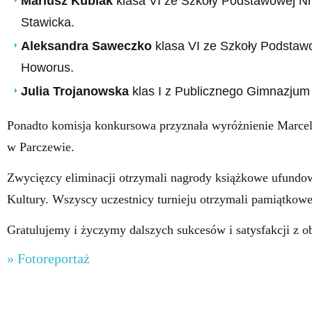
Mariusz Kubiak
klasa VI ze Szkoły Podstawowej Nr 
Stawicka.
Aleksandra Saweczko
klasa VI ze Szkoły Podstawo
Howorus.
Julia Trojanowska
klas I z Publicznego Gimnazjum 
Ponadto komisja konkursowa przyznała wyróżnienie Marc
w Parczewie.
Zwycięzcy eliminacji otrzymali nagrody książkowe ufund
Kultury. Wszyscy uczestnicy turnieju otrzymali pamiątkow
Gratulujemy i życzymy dalszych sukcesów i satysfakcji z ob
» Fotoreportaż