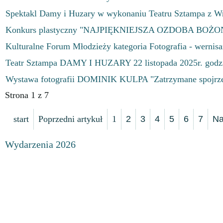
Spektakl Damy i Huzary w wykonaniu Teatru Sztampa z W
Konkurs plastyczny "NAJPIĘKNIEJSZA OZDOBA BO
Kulturalne Forum Młodzieży kategoria Fotografia - werni
Teatr Sztampa DAMY I HUZARY 22 listopada 2025r. godz
Wystawa fotografii DOMINIK KULPA "Zatrzymane spojrze
Strona 1 z 7
start
Poprzedni artykuł
1
2
3
4
5
6
7
Na
Wydarzenia 2026