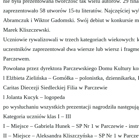
nie była prezentowana twórczość tak wielu autorów. 29 fin
zaprezentowało 58 utworów 15-tu literatów. Najczęściej wyb
Abramczuk i Wiktor Gadomski. Swój debiut w konkursie m
Marek Kliszczewski.
Uczniowie rywalizowali w trzech kategoriach wiekowych: kl.
uczestników zaprezentował dwa wiersze lub wiersz i fragme
Parczewem.
Powołana przez dyrektora Parczewskiego Domu Kultury ko
l Elżbieta Zielińska – Gomółka – polonistka, dziennikarka,
Caritas Diecezji Siedleckiej Filia w Parczewie
l Jolanta Kucyk – logopeda
po wysłuchaniu wszystkich prezentacji nagrodziła następuj
Kategoria uczniów klas I – III
I – Miejsce – Gabriela Hunek – SP Nr 1 w Parczewie - ins
II – Miejsce – Aleksandra Kliszczyńska – SP Nr 1 w Parcz